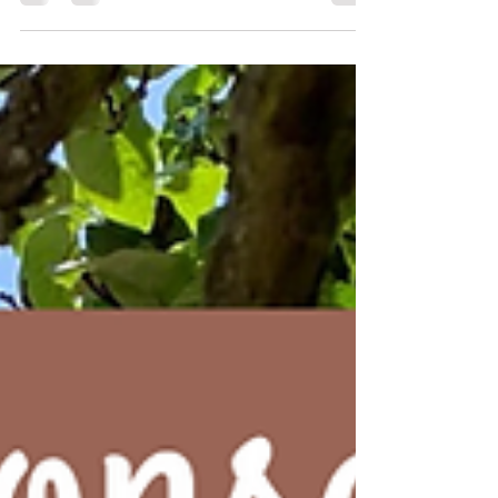
Créer un site internet ne se fait pas en
quelques jours. Pourtant, beaucoup d’artisans
ou de professionnels du tourisme imaginent
qu’un site peut être réalisé très rapidement. En
réalité, un bon site demande du temps : du
temps pour réfléchir à son positionnement,
préparer ses contenus, concevoir les pages et
affiner chaque détail. Alors, combien de temps
faut-il vraiment pour créer un site internet de
qualité ?