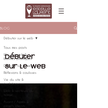
BLOG
Débuter sur le web
Tous mes posts
Débuter
Wix : conseils &
bonnes pratiques
sur le web
Débuter sur le web
Réflexions & coulisses
Vie du site &
évolutions
Web & secteurs du
terroir
Avant / Après &
projets clients