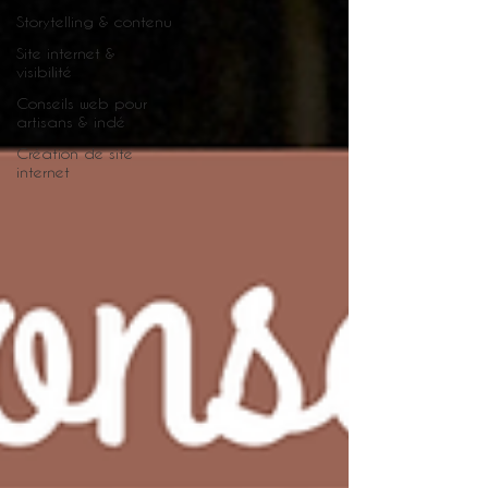
Storytelling & contenu
Site internet &
visibilité
Conseils web pour
artisans & indé
Création de site
internet