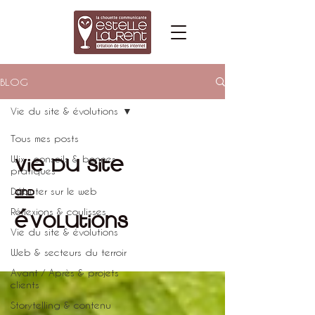
BLOG
Vie du site & évolutions
Tous mes posts
Vie du site
Wix : conseils & bonnes
pratiques
&
Débuter sur le web
Réflexions & coulisses
évolutions
Vie du site & évolutions
Web & secteurs du terroir
Avant / Après & projets
clients
Storytelling & contenu