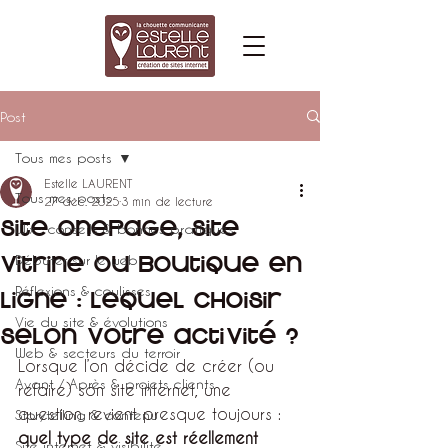
Post
Tous mes posts
Estelle LAURENT
Tous mes posts
27 déc. 2025
3 min de lecture
Site Onepage, Site
Wix : conseils & bonnes pratiques
Vitrine ou Boutique en
Débuter sur le web
Réflexions & coulisses
ligne : lequel choisir
Vie du site & évolutions
selon votre activité ?
Web & secteurs du terroir
Lorsque l’on décide de créer (ou 
Avant / Après & projets clients
refaire) son site internet, une 
question revient presque toujours : 
Storytelling & contenu
quel type de site est réellement 
Site internet & visibilité