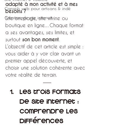
adapté à mon activité et à mes 
Conseils web pour artisans & indé
besoins ?
Création de site internet
Site onepage, site vitrine ou 
boutique en ligne…Chaque format 
a ses avantages, ses limites, et 
surtout 
son bon moment
.
L’objectif de cet article est simple : 
vous aider à y voir clair avant un 
premier appel découverte, et 
choisir une solution cohérente avec 
votre réalité de terrain.
Les trois formats 
de site internet : 
comprendre les 
différences