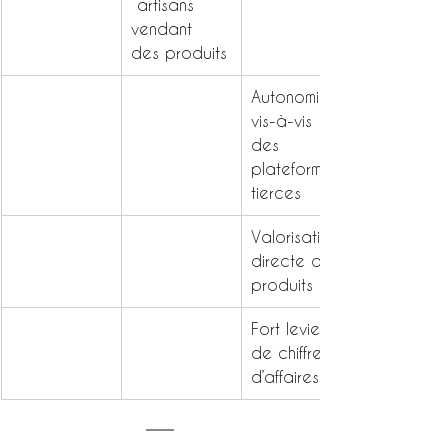
 artisans 
vendant 
des produits
Autonomie 
vis-à-vis 
des 
plateformes 
tierces
Valorisation 
directe des 
produits
Fort levier 
de chiffre 
d’affaires