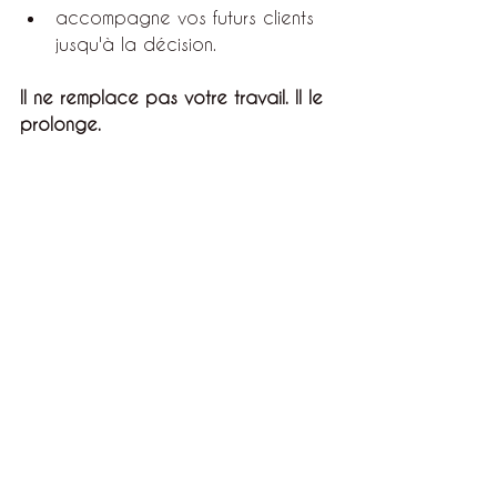
accompagne vos futurs clients 
jusqu'à la décision.
Il ne remplace pas votre travail. Il le 
prolonge.
En résumé
Pendant que vous êtes sur le terrain, 
votre site internet peut déjà :
✔️ répondre aux questions les plus 
fréquentes ;
✔️ rassurer vos futurs clients ;
✔️ mettre en valeur votre savoir-
faire ;
✔️ orienter les visiteurs vers les 
bonnes informations ;