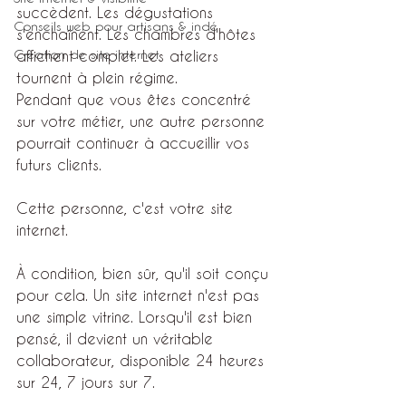
succèdent. Les dégustations 
Conseils web pour artisans & indé
s'enchaînent. Les chambres d'hôtes 
Création de site internet
affichent complet. Les ateliers 
tournent à plein régime.
Pendant que vous êtes concentré 
sur votre métier, une autre personne 
pourrait continuer à accueillir vos 
futurs clients.
Cette personne, c'est votre site 
internet.
À condition, bien sûr, qu'il soit conçu 
pour cela. Un site internet n'est pas 
une simple vitrine. Lorsqu'il est bien 
pensé, il devient un véritable 
collaborateur, disponible 24 heures 
sur 24, 7 jours sur 7.