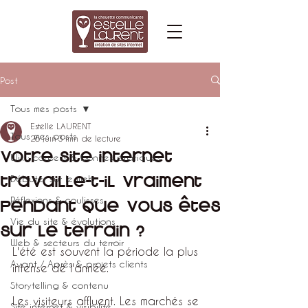
Post
Tous mes posts
Estelle LAURENT
Tous mes posts
26 juin
3 min de lecture
Votre site internet
Wix : conseils & bonnes pratiques
travaille-t-il vraiment
Débuter sur le web
Réflexions & coulisses
pendant que vous êtes
Vie du site & évolutions
sur le terrain ?
Web & secteurs du terroir
L'été est souvent la période la plus 
Avant / Après & projets clients
intense de l'année.
Storytelling & contenu
Les visiteurs affluent. Les marchés se 
Site internet & visibilité