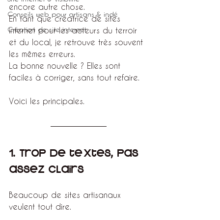
encore autre chose.
Conseils web pour artisans & indé
En tant que créatrice de sites 
Création de site internet
internet pour les acteurs du terroir 
et du local, je retrouve très souvent 
les mêmes erreurs. 
La bonne nouvelle ? Elles sont 
faciles à corriger, sans tout refaire.
Voici les principales.
1. Trop de textes, pas 
assez clairs
Beaucoup de sites artisanaux 
veulent tout dire.