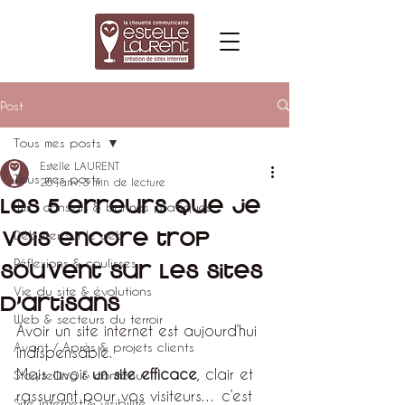
Post
Tous mes posts
Estelle LAURENT
Tous mes posts
26 janv.
3 min de lecture
Les 5 erreurs que je
Wix : conseils & bonnes pratiques
vois encore trop
Débuter sur le web
Réflexions & coulisses
souvent sur les sites
Vie du site & évolutions
d’artisans
Web & secteurs du terroir
Avoir un site internet est aujourd’hui 
Avant / Après & projets clients
indispensable.
Mais avoir 
un site efficace
, clair et 
Storytelling & contenu
rassurant pour vos visiteurs… c’est 
Site internet & visibilité