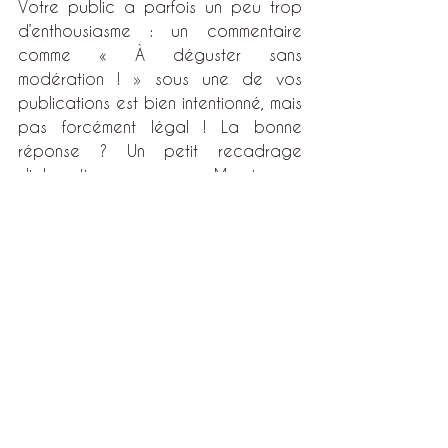
Votre public a parfois un peu trop 
d’enthousiasme : un commentaire 
comme « À déguster sans 
modération ! » sous une de vos 
publications est bien intentionné, mais 
pas forcément légal ! La bonne 
réponse ? Un petit recadrage 
diplomatique, comme « Merci pour 
l’enthousiasme ! Nous sommes ravis 
de partager avec vous le savoir-
faire qui donne naissance à ce vin. »
On reste sérieux sans 
être barbant
Respecter la Loi Évin, c’est un peu 
comme une danse millimétrée : il faut 
savoir communiquer sans inciter. Cela 
demande de la vigilance et un peu 