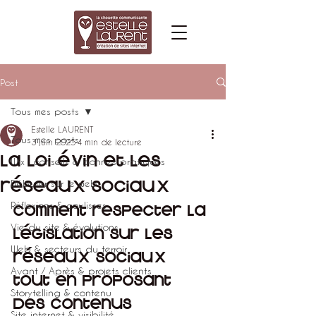
Post
Tous mes posts
Estelle LAURENT
Tous mes posts
3 juin 2025
4 min de lecture
La loi Évin et les
Wix : conseils & bonnes pratiques
réseaux sociaux
Débuter sur le web
Réflexions & coulisses
Comment respecter la 
Vie du site & évolutions
législation sur les 
Web & secteurs du terroir
réseaux sociaux 
Avant / Après & projets clients
tout en proposant 
Storytelling & contenu
des contenus 
Site internet & visibilité