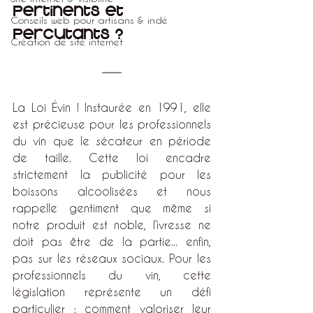
pertinents et 
Conseils web pour artisans & indé
percutants ?
Création de site internet
La Loi Évin ! Instaurée en 1991, elle 
est précieuse pour les professionnels 
du vin que le sécateur en période 
de taille. Cette loi encadre 
strictement la publicité pour les 
boissons alcoolisées et nous 
rappelle gentiment que même si 
notre produit est noble, l’ivresse ne 
doit pas être de la partie... enfin, 
pas sur les réseaux sociaux. Pour les 
professionnels du vin, cette 
législation représente un défi 
particulier : comment valoriser leur 